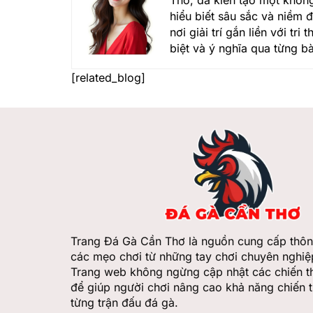
Thơ, đã kiến tạo một không
hiểu biết sâu sắc và niềm
nơi giải trí gắn liền với t
biệt và ý nghĩa qua từng bài
[related_blog]
Trang Đá Gà Cần Thơ
là nguồn cung cấp thông
các mẹo chơi từ những tay chơi chuyên nghiệ
Trang web không ngừng cập nhật các chiến th
để giúp người chơi nâng cao khả năng chiến 
từng trận đấu đá gà.