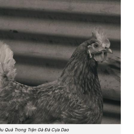
u Quả Trong Trận Gà Đá Cựa Dao