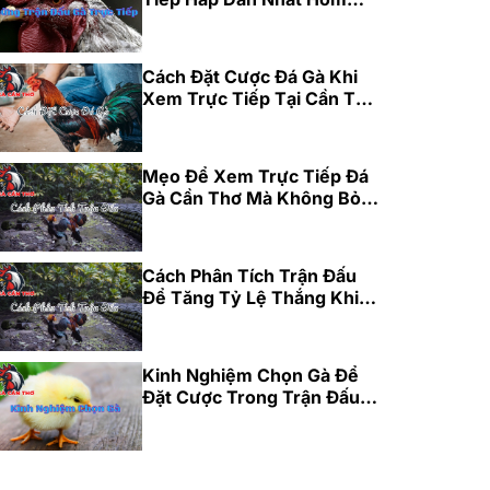
Nay Tại Cần Thơ 2024
Cách Đặt Cược Đá Gà Khi
Xem Trực Tiếp Tại Cần Thơ
2024
Mẹo Để Xem Trực Tiếp Đá
Gà Cần Thơ Mà Không Bỏ
Lỡ Trận Nào 2024
Cách Phân Tích Trận Đấu
Để Tăng Tỷ Lệ Thắng Khi
Xem Trực Tiếp
Kinh Nghiệm Chọn Gà Để
Đặt Cược Trong Trận Đấu
Trực Tiếp Tại Cần Thơ