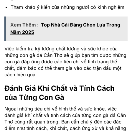
Tham khảo ý kiến của những người có kinh nghiệm
Xem Thêm :
Top Nhà Cái Đáng Chọn Lựa Trong
Năm 2025
Việc kiểm tra kỹ lưỡng chất lượng và sức khỏe của
những con gà đá Cần Thơ sẽ giúp bạn tìm được những
con gà đáp ứng được các tiêu chí về tình trạng thể
chất, đảm bảo có thể tham gia vào các trận đấu một
cách hiệu quả.
Đánh Giá Khí Chất và Tính Cách
của Từng Con Gà
Ngoài những tiêu chí về hình thể và sức khỏe, việc
đánh giá khí chất và tính cách của từng con gà đá Cần
Thơ cũng rất quan trọng. Bạn cần chú ý đến các đặc
điểm như tính cách, khí chất, cách ứng xử và khả năng