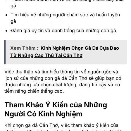
gà
Tìm hiểu về những người chăm sóc và huấn luyện
gà
Đánh giá uy tín và danh tiếng của những con gà
Xem Thêm :
Kinh Nghiệm Chọn Gà Đá Cựa Dao
Từ Những Cao Thủ Tại Cần Thơ
Việc thu thập và tìm hiểu thông tin về nguồn gốc và
lịch sử của những con gà đá Cần Thơ sẽ giúp bạn có
được những lựa chọn chất lượng, đáng tin cậy và có
tiềm năng chiến thắng cao.
Tham Khảo Ý Kiến của Những
Người Có Kinh Nghiệm
Khi chọn gà đá Cần Thơ, việc tham khảo ý kiến của