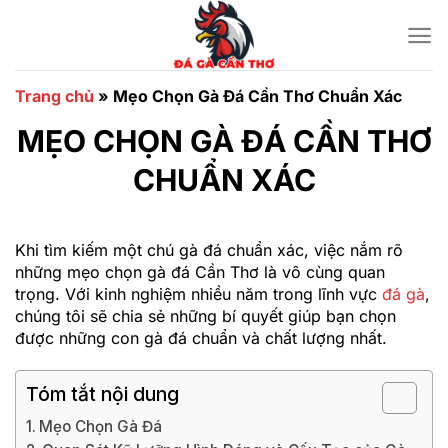
Chuyển
đến
nội
dung
Trang chủ
»
Mẹo Chọn Gà Đá Cần Thơ Chuẩn Xác
MẸO CHỌN GÀ ĐÁ CẦN THƠ
CHUẨN XÁC
Khi tìm kiếm một chú gà đá chuẩn xác, việc nắm rõ
những mẹo chọn gà đá Cần Thơ là vô cùng quan
trọng. Với kinh nghiệm nhiều năm trong lĩnh vực
đá gà
,
chúng tôi sẽ chia sẻ những bí quyết giúp bạn chọn
được những con gà đá chuẩn và chất lượng nhất.
Tóm tắt nội dung
Mẹo Chọn Gà Đá