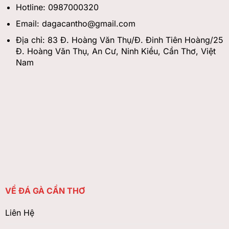
Hotline:
0987000320
Email:
dagacantho@gmail.com
Địa chỉ:
83 Đ. Hoàng Văn Thụ/Đ. Đinh Tiên Hoàng/25
Đ. Hoàng Văn Thụ, An Cư, Ninh Kiều, Cần Thơ, Việt
Nam
VỀ ĐÁ GÀ CẦN THƠ
Liên Hệ