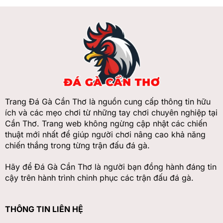
Trang Đá Gà Cần Thơ
là nguồn cung cấp thông tin hữu
ích và các mẹo chơi từ những tay chơi chuyên nghiệp tại
Cần Thơ. Trang web không ngừng cập nhật các chiến
thuật mới nhất để giúp người chơi nâng cao khả năng
chiến thắng trong từng trận đấu đá gà.
Hãy để Đá Gà Cần Thơ là người bạn đồng hành đáng tin
cậy trên hành trình chinh phục các trận đấu đá gà.
THÔNG TIN LIÊN HỆ