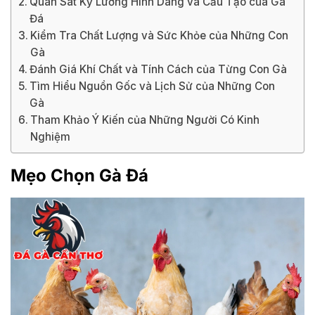
Quan Sát Kỹ Lưỡng Hình Dáng và Cấu Tạo của Gà
Đá
Kiểm Tra Chất Lượng và Sức Khỏe của Những Con
Gà
Đánh Giá Khí Chất và Tính Cách của Từng Con Gà
Tìm Hiểu Nguồn Gốc và Lịch Sử của Những Con
Gà
Tham Khảo Ý Kiến của Những Người Có Kinh
Nghiệm
Mẹo Chọn Gà Đá