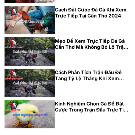
Cách Đặt Cược Đá Gà Khi Xem
Trực Tiếp Tại Cần Thơ 2024
Mẹo Để Xem Trực Tiếp Đá Gà
Cần Thơ Mà Không Bỏ Lỡ Trận
Nào 2024
Cách Phân Tích Trận Đấu Để
Tăng Tỷ Lệ Thắng Khi Xem
Trực Tiếp
Kinh Nghiệm Chọn Gà Để Đặt
Cược Trong Trận Đấu Trực Tiếp
Tại Cần Thơ