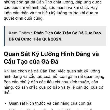
những con gà đá Cần Thơ chất lượng, đáp ứng được
các tiêu chí về hình thể, sức mạnh và khí chất. Hãy
luôn cẩn thận và tìm hiểu kỹ lưỡng trước khi đưa ra
quyết định cuối cùng.
Xem Thêm :
Phân Tích Các Trận Gà Đá Cựa Dao
Để Cá Cược Hiệu Quả 2024
Quan Sát Kỹ Lưỡng Hình Dáng và
Cấu Tạo của Gà Đá
Khi lựa chọn gà đá Cần Thơ, việc quan sát kỹ lưỡng
hình dáng và cấu tạo của mỗi con gà là rất quan trọng.
Bạn cần chú ý đến các tiêu chí như kích thước, cân
nặng, độ săn chắc của cơ bắp và tỷ lệ cân đối của cơ
thể.
Quan sát kích thước và cân nặng của con gà