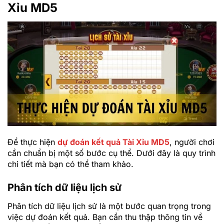
Xỉu MD5
Để thực hiện
dự đoán kết quả Tài Xỉu MD5
, người chơi
cần chuẩn bị một số bước cụ thể. Dưới đây là quy trình
chi tiết mà bạn có thể tham khảo.
Phân tích dữ liệu lịch sử
Phân tích dữ liệu lịch sử là một bước quan trọng trong
việc dự đoán kết quả. Bạn cần thu thập thông tin về