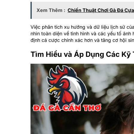
Xem Thêm :
Chiến Thuật Chơi Gà Đá Cựa
Việc phân tích xu hướng và dữ liệu lịch sử c
nhìn toàn diện về tình hình và các yếu tố ảnh
định cá cược chính xác hơn và tăng cơ hội sin
Tìm Hiểu và Áp Dụng Các Kỹ