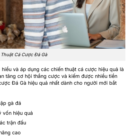
 Thuật Cá Cược Đá Gà
 hiểu và áp dụng các chiến thuật cá cược hiệu quả là
bạn tăng cơ hội thắng cược và kiếm được nhiều tiền
 cược Đá Gà hiệu quả nhất dành cho người mới bắt
cặp gà đá
ý vốn hiệu quả
các trận đấu
 nâng cao