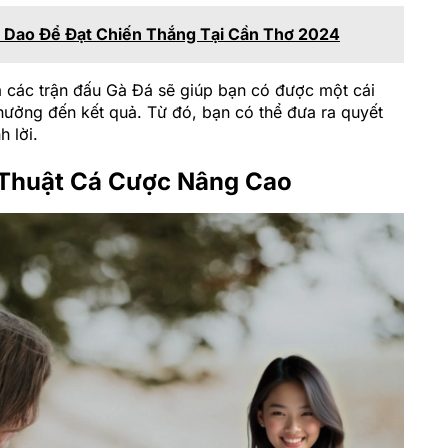
 Dao Để Đạt Chiến Thắng Tại Cần Thơ 2024
ủa các trận đấu Gà Đá sẽ giúp bạn có được một cái
 hưởng đến kết quả. Từ đó, bạn có thể đưa ra quyết
h lời.
 Thuật Cá Cược Nâng Cao