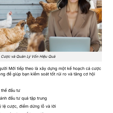
 Cược và Quản Lý Vốn Hiệu Quả
ời Mới tiếp theo là xây dựng một kế hoạch cá cược
ọng để giúp bạn kiểm soát tốt rủi ro và tăng cơ hội
 thể đầu tư
ánh đầu tư quá tập trung
ỷ lệ cược, điểm dừng lỗ và lời