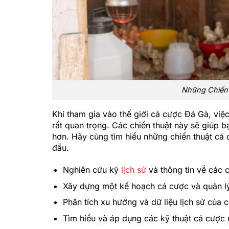
Những Chiến
Khi tham gia vào thế giới cá cược Đá Gà, việc
rất quan trọng. Các chiến thuật này sẽ giúp 
hơn. Hãy cùng tìm hiểu những chiến thuật cá
đầu.
Nghiên cứu kỹ
lịch sử
và thông tin về các 
Xây dựng một kế hoạch cá cược và quản l
Phân tích xu hướng và dữ liệu lịch sử của 
Tìm hiểu và áp dụng các kỹ thuật cá cược