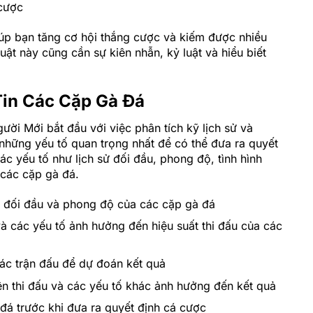
 cược
iúp bạn tăng cơ hội thắng cược và kiếm được nhiều
uật này cũng cần sự kiên nhẫn, kỷ luật và hiểu biết
Tin Các Cặp Gà Đá
i Mới bắt đầu với việc phân tích kỹ lịch sử và
 những yếu tố quan trọng nhất để có thể đưa ra quyết
ác yếu tố như lịch sử đối đầu, phong độ, tình hình
 các cặp gà đá.
ử đối đầu và phong độ của các cặp gà đá
và các yếu tố ảnh hưởng đến hiệu suất thi đấu của các
các trận đấu để dự đoán kết quả
ện thi đấu và các yếu tố khác ảnh hưởng đến kết quả
 đá trước khi đưa ra quyết định cá cược