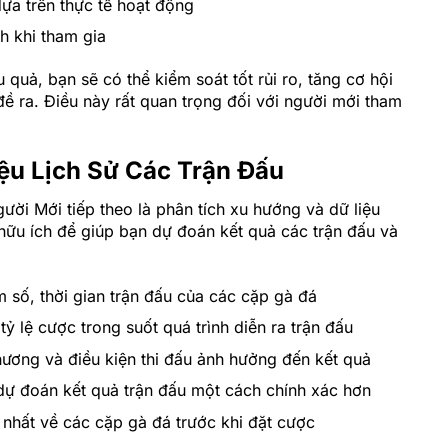
ựa trên thực tế hoạt động
h khi tham gia
quả, bạn sẽ có thể kiểm soát tốt rủi ro, tăng cơ hội
đề ra. Điều này rất quan trọng đối với người mới tham
ệu Lịch Sử Các Trận Đấu
i Mới tiếp theo là phân tích xu hướng và dữ liệu
 hữu ích để giúp bạn dự đoán kết quả các trận đấu và
m số, thời gian trận đấu của các cặp gà đá
ỷ lệ cược trong suốt quá trình diễn ra trận đấu
ương và điều kiện thi đấu ảnh hưởng đến kết quả
dự đoán kết quả trận đấu một cách chính xác hơn
i nhất về các cặp gà đá trước khi đặt cược