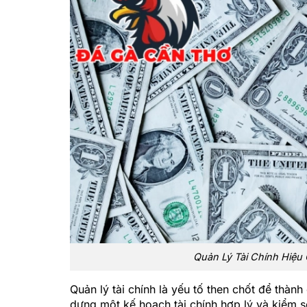
Quản Lý Tài Chính Hiệu
Quản lý tài chính là yếu tố then chốt để thà
dựng một kế hoạch tài chính hợp lý và kiểm s