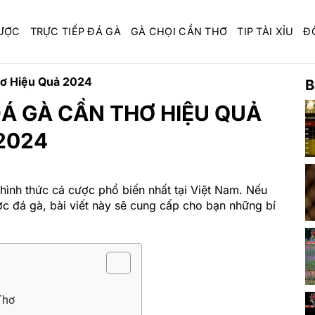
CƯỢC
TRỰC TIẾP ĐÁ GÀ
GÀ CHỌI CẦN THƠ
TIP TÀI XỈU
Đ
hơ Hiệu Quả 2024
B
ĐÁ GÀ CẦN THƠ HIỆU QUẢ
2024
hình thức cá cược phổ biến nhất tại Việt Nam. Nếu
c đá gà, bài viết này sẽ cung cấp cho bạn những bí
Thơ