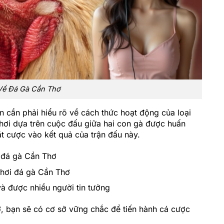
Về Đá Gà Cần Thơ
 cần phải hiểu rõ về cách thức hoạt động của loại
chơi dựa trên cuộc đấu giữa hai con gà được huấn
t cược vào kết quả của trận đấu này.
g đá gà Cần Thơ
chơi đá gà Cần Thơ
và được nhiều người tin tưởng
, bạn sẽ có cơ sở vững chắc để tiến hành cá cược