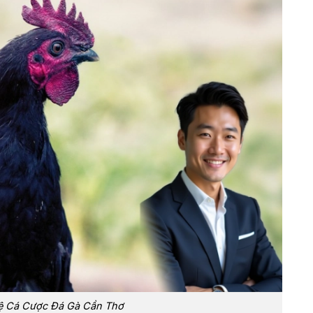
Lệ Cá Cược Đá Gà Cần Thơ