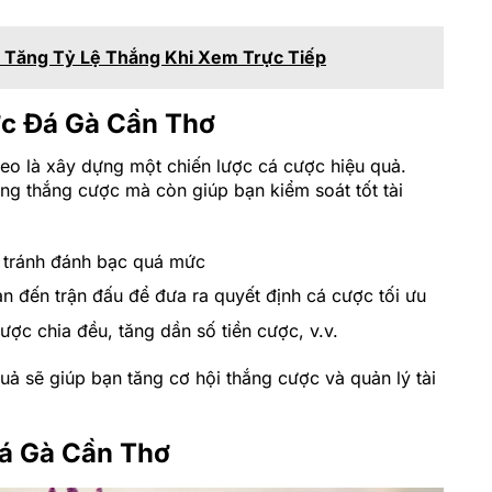
 Tăng Tỷ Lệ Thắng Khi Xem Trực Tiếp
c Đá Gà Cần Thơ
heo là xây dựng một chiến lược cá cược hiệu quả.
ng thắng cược mà còn giúp bạn kiểm soát tốt tài
, tránh đánh bạc quá mức
uan đến trận đấu để đưa ra quyết định cá cược tối ưu
ợc chia đều, tăng dần số tiền cược, v.v.
ả sẽ giúp bạn tăng cơ hội thắng cược và quản lý tài
Đá Gà Cần Thơ