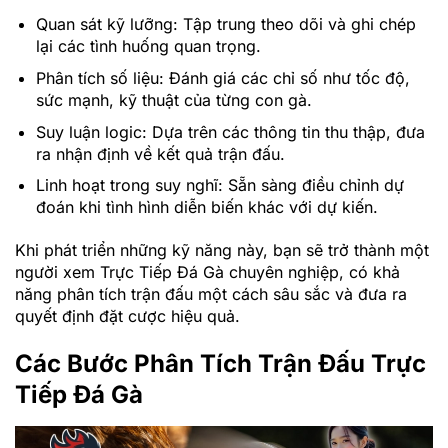
Quan sát kỹ lưỡng: Tập trung theo dõi và ghi chép
lại các tình huống quan trọng.
Phân tích số liệu: Đánh giá các chỉ số như tốc độ,
sức mạnh, kỹ thuật của từng con gà.
Suy luận logic: Dựa trên các thông tin thu thập, đưa
ra nhận định về kết quả trận đấu.
Linh hoạt trong suy nghĩ: Sẵn sàng điều chỉnh dự
đoán khi tình hình diễn biến khác với dự kiến.
Khi phát triển những kỹ năng này, bạn sẽ trở thành một
người xem Trực Tiếp Đá Gà chuyên nghiệp, có khả
năng phân tích trận đấu một cách sâu sắc và đưa ra
quyết định đặt cược hiệu quả.
Các Bước Phân Tích Trận Đấu Trực
Tiếp Đá Gà