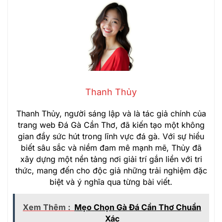
Thanh Thủy
Thanh Thủy, người sáng lập và là tác giả chính của
trang web Đá Gà Cần Thơ, đã kiến tạo một không
gian đầy sức hút trong lĩnh vực đá gà. Với sự hiểu
biết sâu sắc và niềm đam mê mạnh mẽ, Thủy đã
xây dựng một nền tảng nơi giải trí gắn liền với tri
thức, mang đến cho độc giả những trải nghiệm đặc
biệt và ý nghĩa qua từng bài viết.
Xem Thêm :
Mẹo Chọn Gà Đá Cần Thơ Chuẩn
Xác