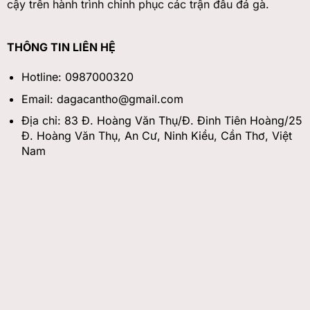
cậy trên hành trình chinh phục các trận đấu đá gà.
THÔNG TIN LIÊN HỆ
Hotline:
0987000320
Email:
dagacantho@gmail.com
Địa chỉ:
83 Đ. Hoàng Văn Thụ/Đ. Đinh Tiên Hoàng/25
Đ. Hoàng Văn Thụ, An Cư, Ninh Kiều, Cần Thơ, Việt
Nam