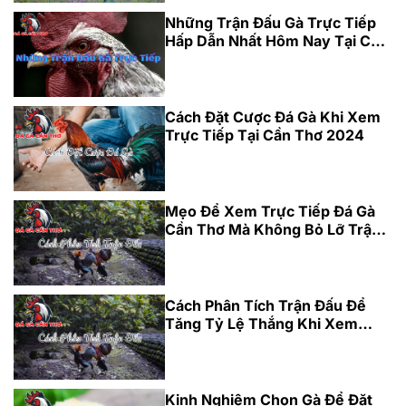
Những Trận Đấu Gà Trực Tiếp
Hấp Dẫn Nhất Hôm Nay Tại Cần
Thơ 2024
Cách Đặt Cược Đá Gà Khi Xem
Trực Tiếp Tại Cần Thơ 2024
Mẹo Để Xem Trực Tiếp Đá Gà
Cần Thơ Mà Không Bỏ Lỡ Trận
Nào 2024
Cách Phân Tích Trận Đấu Để
Tăng Tỷ Lệ Thắng Khi Xem
Trực Tiếp
Kinh Nghiệm Chọn Gà Để Đặt