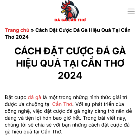
Chuyển
đến
nội
dung
Trang chủ
»
Cách Đặt Cược Đá Gà Hiệu Quả Tại Cần
Thơ 2024
CÁCH ĐẶT CƯỢC ĐÁ GÀ
HIỆU QUẢ TẠI CẦN THƠ
2024
Đặt cược
đá gà
là một trong những hình thức giải trí
được ưa chuộng tại
Cần Thơ
. Với sự phát triển của
công nghệ, việc đặt cược đá gà ngày càng trở nên dễ
dàng và tiện lợi hơn bao giờ hết. Trong bài viết này,
chúng tôi sẽ chia sẻ với bạn những cách đặt cược đá
gà hiệu quả tại Cần Thơ.