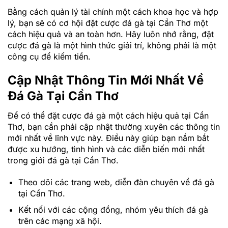
Bằng cách quản lý tài chính một cách khoa học và hợp
lý, bạn sẽ có cơ hội đặt cược đá gà tại Cần Thơ một
cách hiệu quả và an toàn hơn. Hãy luôn nhớ rằng, đặt
cược đá gà là một hình thức giải trí, không phải là một
công cụ để kiếm tiền.
Cập Nhật Thông Tin Mới Nhất Về
Đá Gà Tại Cần Thơ
Để có thể đặt cược đá gà một cách hiệu quả tại Cần
Thơ, bạn cần phải cập nhật thường xuyên các thông tin
mới nhất về lĩnh vực này. Điều này giúp bạn nắm bắt
được xu hướng, tình hình và các diễn biến mới nhất
trong giới đá gà tại Cần Thơ.
Theo dõi các trang web, diễn đàn chuyên về đá gà
tại Cần Thơ.
Kết nối với các cộng đồng, nhóm yêu thích đá gà
trên các mạng xã hội.