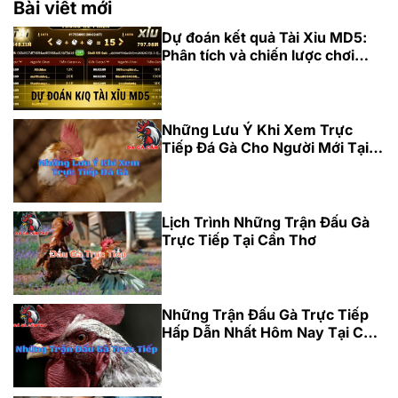
Bài viết mới
Dự đoán kết quả Tài Xỉu MD5:
Phân tích và chiến lược chơi
hiệu quả
Những Lưu Ý Khi Xem Trực
Tiếp Đá Gà Cho Người Mới Tại
Cần Thơ
Lịch Trình Những Trận Đấu Gà
Trực Tiếp Tại Cần Thơ
Những Trận Đấu Gà Trực Tiếp
Hấp Dẫn Nhất Hôm Nay Tại Cần
Thơ 2024