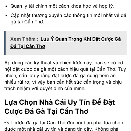
Quản lý tài chính một cách khoa học và hợp lý.
Cập nhật thường xuyên các thông tin mới nhất về đá
gà tại Cần Thơ.
Xem Thêm :
Lưu Ý Quan Trọng Khi Đặt Cược Gà
Đá Tại Cần Thơ
Áp dụng các kỹ thuật và chiến lược này, bạn sẽ có cơ
hội đặt cược đá gà một cách hiệu quả tại Cần Thơ. Tuy
nhiên, cần lưu ý rằng đặt cược đá gà cũng tiềm ẩn
nhiều rủi ro, vì vậy bạn cần hết sức cẩn trọng và chịu
trách nhiệm với quyết định của mình.
Lựa Chọn Nhà Cái Uy Tín Để Đặt
Cược Đá Gà Tại Cần Thơ
Đặt cược đá gà tại Cần Thơ đòi hỏi bạn phải lựa chọn
được một nhà cái uy tín và đáng tin cậy. Không phải