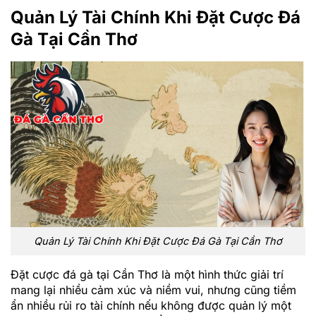
Quản Lý Tài Chính Khi Đặt Cược Đá
Gà Tại Cần Thơ
Quản Lý Tài Chính Khi Đặt Cược Đá Gà Tại Cần Thơ
Đặt cược đá gà tại Cần Thơ là một hình thức giải trí
mang lại nhiều cảm xúc và niềm vui, nhưng cũng tiềm
ẩn nhiều rủi ro tài chính nếu không được quản lý một