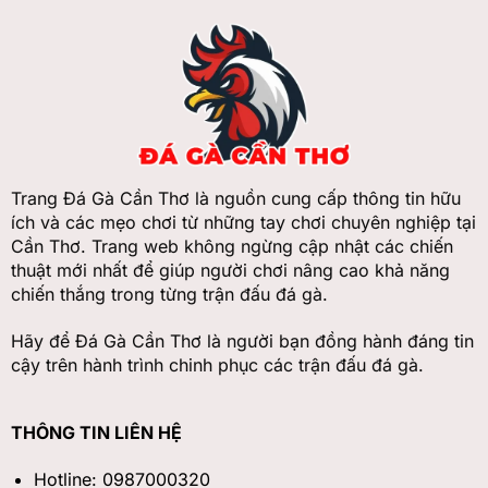
Trang Đá Gà Cần Thơ
là nguồn cung cấp thông tin hữu
ích và các mẹo chơi từ những tay chơi chuyên nghiệp tại
Cần Thơ. Trang web không ngừng cập nhật các chiến
thuật mới nhất để giúp người chơi nâng cao khả năng
chiến thắng trong từng trận đấu đá gà.
Hãy để Đá Gà Cần Thơ là người bạn đồng hành đáng tin
cậy trên hành trình chinh phục các trận đấu đá gà.
THÔNG TIN LIÊN HỆ
Hotline:
0987000320