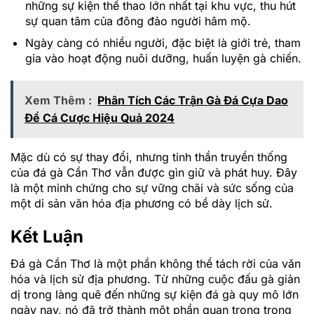
những sự kiện thể thao lớn nhất tại khu vực, thu hút
sự quan tâm của đông đảo người hâm mộ.
Ngày càng có nhiều người, đặc biệt là giới trẻ, tham
gia vào hoạt động nuôi dưỡng, huấn luyện gà chiến.
Xem Thêm :
Phân Tích Các Trận Gà Đá Cựa Dao
Để Cá Cược Hiệu Quả 2024
Mặc dù có sự thay đổi, nhưng tinh thần truyền thống
của đá gà Cần Thơ vẫn được gìn giữ và phát huy. Đây
là một minh chứng cho sự vững chãi và sức sống của
một di sản văn hóa địa phương có bề dày lịch sử.
Kết Luận
Đá gà Cần Thơ là một phần không thể tách rời của văn
hóa và lịch sử địa phương. Từ những cuộc đấu gà giản
dị trong làng quê đến những sự kiện đá gà quy mô lớn
ngày nay, nó đã trở thành một phần quan trọng trong