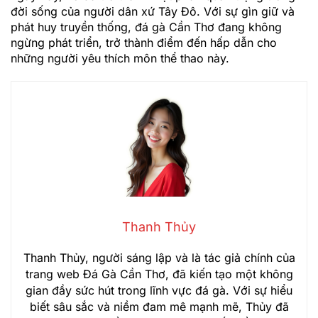
đời sống của người dân xứ Tây Đô. Với sự gìn giữ và
phát huy truyền thống, đá gà Cần Thơ đang không
ngừng phát triển, trở thành điểm đến hấp dẫn cho
những người yêu thích môn thể thao này.
Thanh Thủy
Thanh Thủy, người sáng lập và là tác giả chính của
trang web Đá Gà Cần Thơ, đã kiến tạo một không
gian đầy sức hút trong lĩnh vực đá gà. Với sự hiểu
biết sâu sắc và niềm đam mê mạnh mẽ, Thủy đã