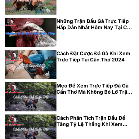
Những Trận Đấu Gà Trực Tiếp
Hấp Dẫn Nhất Hôm Nay Tại Cần
Thơ 2024
Cách Đặt Cược Đá Gà Khi Xem
Trực Tiếp Tại Cần Thơ 2024
Mẹo Để Xem Trực Tiếp Đá Gà
Cần Thơ Mà Không Bỏ Lỡ Trận
Nào 2024
Cách Phân Tích Trận Đấu Để
Tăng Tỷ Lệ Thắng Khi Xem
Trực Tiếp