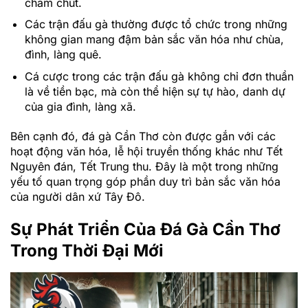
chăm chút.
Các trận đấu gà thường được tổ chức trong những
không gian mang đậm bản sắc văn hóa như chùa,
đình, làng quê.
Cá cược trong các trận đấu gà không chỉ đơn thuần
là về tiền bạc, mà còn thể hiện sự tự hào, danh dự
của gia đình, làng xã.
Bên cạnh đó, đá gà Cần Thơ còn được gắn với các
hoạt động văn hóa, lễ hội truyền thống khác như Tết
Nguyên đán, Tết Trung thu. Đây là một trong những
yếu tố quan trọng góp phần duy trì bản sắc văn hóa
của người dân xứ Tây Đô.
Sự Phát Triển Của Đá Gà Cần Thơ
Trong Thời Đại Mới