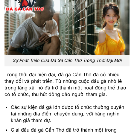
Sự Phát Triển Của Đá Gà Cần Thơ Trong Thời Đại Mới
Trong thời đại hiện đại, đá gà Cần Thơ đã có nhiều
thay đổi và phát triển. Từ những cuộc đấu gà nhỏ lẻ
trong làng xã, nó đã trở thành một hoạt động thể thao
có tổ chức, thu hút đông đảo người tham gia.
Các sự kiện đá gà lớn được tổ chức thường xuyên
tại những địa điểm chuyên dụng, với hàng nghìn
khán giả tham dự.
Giải đấu đá gà Cần Thơ đã trở thành một trong