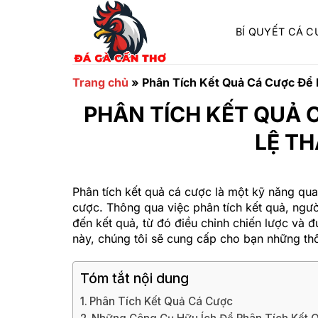
Chuyển
đến
BÍ QUYẾT CÁ 
nội
dung
Trang chủ
»
Phân Tích Kết Quả Cá Cược Để
PHÂN TÍCH KẾT QUẢ 
LỆ T
Phân tích kết quả cá cược là một kỹ năng quan
cược. Thông qua việc phân tích kết quả, ngườ
đến kết quả, từ đó điều chỉnh chiến lược và đ
này, chúng tôi sẽ cung cấp cho bạn những thôn
Tóm tắt nội dung
Phân Tích Kết Quả Cá Cược