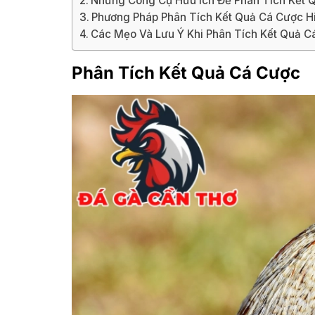
Những Công Cụ Hữu Ích Để Phân Tích Kết 
Phương Pháp Phân Tích Kết Quả Cá Cược H
Các Mẹo Và Lưu Ý Khi Phân Tích Kết Quả C
Phân Tích Kết Quả Cá Cược