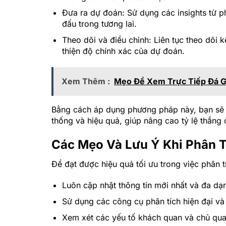
Đưa ra dự đoán: Sử dụng các insights từ p
đấu trong tương lai.
Theo dõi và điều chỉnh: Liên tục theo dõi 
thiện độ chính xác của dự đoán.
Xem Thêm :
Mẹo Để Xem Trực Tiếp Đá G
Bằng cách áp dụng phương pháp này, bạn sẽ 
thống và hiệu quả, giúp nâng cao tỷ lệ thắng
Các Mẹo Và Lưu Ý Khi Phân 
Để đạt được hiệu quả tối ưu trong việc phân 
Luôn cập nhật thông tin mới nhất và đa dạ
Sử dụng các công cụ phân tích hiện đại và
Xem xét các yếu tố khách quan và chủ qua