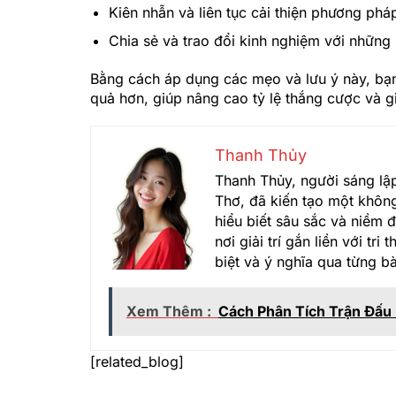
Kiên nhẫn và liên tục cải thiện phương phá
Chia sẻ và trao đổi kinh nghiệm với những
Bằng cách áp dụng các mẹo và lưu ý này, bạn
quả hơn, giúp nâng cao tỷ lệ thắng cược và gi
Thanh Thủy
Thanh Thủy, người sáng lập
Thơ, đã kiến tạo một không
hiểu biết sâu sắc và niềm
nơi giải trí gắn liền với t
biệt và ý nghĩa qua từng bài
Xem Thêm :
Cách Phân Tích Trận Đấu
[related_blog]