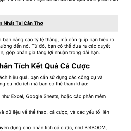
n Nhất Tại Cần Thơ
p bạn nâng cao tỷ lệ thắng, mà còn giúp bạn hiểu rõ
hưởng đến nó. Từ đó, bạn có thể đưa ra các quyết
n, góp phần gia tăng lợi nhuận trong dài hạn.
hân Tích Kết Quả Cá Cược
cách hiệu quả, bạn cần sử dụng các công cụ và
ng cụ hữu ích mà bạn có thể tham khảo:
u, như Excel, Google Sheets, hoặc các phần mềm
 dữ liệu về thể thao, cá cược, và các yếu tố liên
yên dụng cho phân tích cá cược, như BetBOOM,