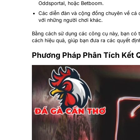
Oddsportal, hoặc Betboom.
Các diễn đàn và cộng đồng chuyên về cá cư
với những người chơi khác.
Bằng cách sử dụng các công cụ này, bạn có th
cách hiệu quả, giúp bạn đưa ra các quyết địn
Phương Pháp Phân Tích Kết 