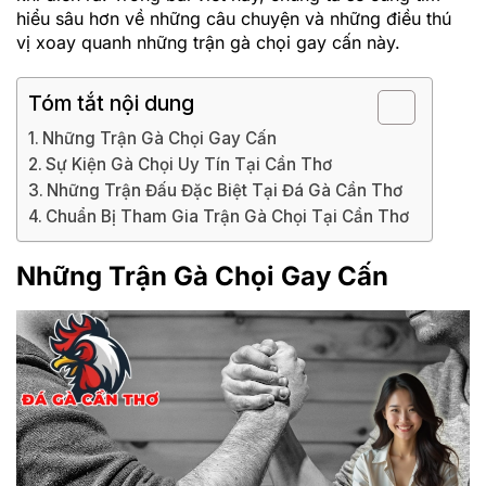
hiểu sâu hơn về những câu chuyện và những điều thú
vị xoay quanh những trận gà chọi gay cấn này.
Tóm tắt nội dung
Những Trận Gà Chọi Gay Cấn
Sự Kiện Gà Chọi Uy Tín Tại Cần Thơ
Những Trận Đấu Đặc Biệt Tại Đá Gà Cần Thơ
Chuẩn Bị Tham Gia Trận Gà Chọi Tại Cần Thơ
Những Trận Gà Chọi Gay Cấn