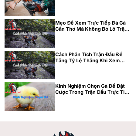
Mẹo Để Xem Trực Tiếp Đá Gà
Cần Thơ Mà Không Bỏ Lỡ Trận
Nào 2024
Cách Phân Tích Trận Đấu Để
Tăng Tỷ Lệ Thắng Khi Xem
Trực Tiếp
Kinh Nghiệm Chọn Gà Để Đặt
Cược Trong Trận Đấu Trực Tiếp
Tại Cần Thơ