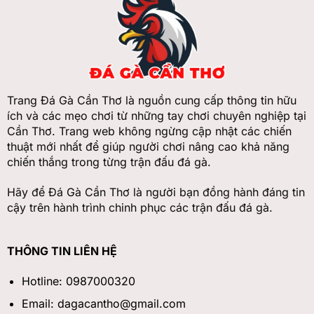
Trang Đá Gà Cần Thơ
là nguồn cung cấp thông tin hữu
ích và các mẹo chơi từ những tay chơi chuyên nghiệp tại
Cần Thơ. Trang web không ngừng cập nhật các chiến
thuật mới nhất để giúp người chơi nâng cao khả năng
chiến thắng trong từng trận đấu đá gà.
Hãy để Đá Gà Cần Thơ là người bạn đồng hành đáng tin
cậy trên hành trình chinh phục các trận đấu đá gà.
THÔNG TIN LIÊN HỆ
Hotline:
0987000320
Email:
dagacantho@gmail.com