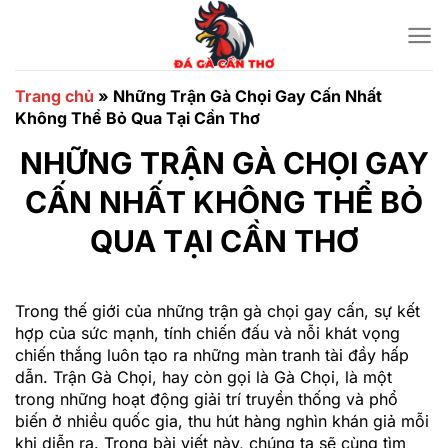
Chuyển
đến
nội
dung
Trang chủ
»
Những Trận Gà Chọi Gay Cấn Nhất
Không Thể Bỏ Qua Tại Cần Thơ
NHỮNG TRẬN GÀ CHỌI GAY
CẤN NHẤT KHÔNG THỂ BỎ
QUA TẠI CẦN THƠ
Trong thế giới của những trận gà chọi gay cấn, sự kết
hợp của sức mạnh, tính chiến đấu và nỗi khát vọng
chiến thắng luôn tạo ra những màn tranh tài đầy hấp
dẫn. Trận Gà Chọi, hay còn gọi là Gà Chọi, là một
trong những hoạt động giải trí truyền thống và phổ
biến ở nhiều quốc gia, thu hút hàng nghìn khán giả mỗi
khi diễn ra. Trong bài viết này, chúng ta sẽ cùng tìm