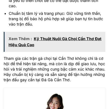
là yếu tố then chốt để có thể đạt được thành tích
cao.
Chuẩn bị tâm lý và trang phục: Giữ vững tinh thần,
trang bị đồ bảo hộ phù hợp sẽ giúp bạn tự tin bước
vào trận đấu.
Xem Thêm :
Kỹ Thuật Nuôi Gà Chọi Cần Thơ Đạt
Hiệu Quả Cao
Tham gia các trận gà chọi tại Cần Thơ không chỉ là cơ
hội để thể hiện tài năng, mà còn là dịp để giao lưu, học
hỏi và trải nghiệm những cung bậc cảm xúc khác nhau.
Hãy chuẩn bị kỹ càng và sẵn sàng để tận hưởng những
trận đấu gay cấn tại Đá Gà Cần Thơ.