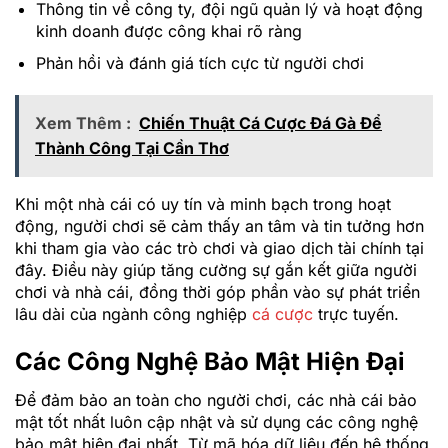
Thông tin về công ty, đội ngũ quản lý và hoạt động
kinh doanh được công khai rõ ràng
Phản hồi và đánh giá tích cực từ người chơi
Xem Thêm :
Chiến Thuật Cá Cược Đá Gà Để
Thành Công Tại Cần Thơ
Khi một nhà cái có uy tín và minh bạch trong hoạt
động, người chơi sẽ cảm thấy an tâm và tin tưởng hơn
khi tham gia vào các trò chơi và giao dịch tài chính tại
đây. Điều này giúp tăng cường sự gắn kết giữa người
chơi và nhà cái, đồng thời góp phần vào sự phát triển
lâu dài của ngành công nghiệp
cá cược
trực tuyến.
Các Công Nghệ Bảo Mật Hiện Đại
Để đảm bảo an toàn cho người chơi, các nhà cái bảo
mật tốt nhất luôn cập nhật và sử dụng các công nghệ
bảo mật hiện đại nhất. Từ mã hóa dữ liệu đến hệ thống