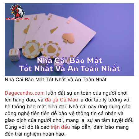
Nhà Cái Bảo Mật Tốt Nhất Và An Toàn Nhất
Dagacantho.com
luôn đặt sự an toàn của người chơi
lên hàng đầu, và
đá gà Cà Mau
là đối tác lý tưởng với
hệ thống bảo mật hiện đại. Nhà cái này ứng dụng các
công nghệ tiên tiến để bảo vệ thông tin cá nhân và
giao dịch của người chơi, mang lại sự an tâm tuyệt đối.
Cùng với đó là các
trận đấu
hấp dẫn, đảm bảo mang
đến trải nghiệm hoàn hảo.