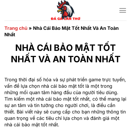
Chuyển
đến
nội
dung
Trang chủ
»
Nhà Cái Bảo Mật Tốt Nhất Và An Toàn
Nhất
NHÀ CÁI BẢO MẬT TỐT
NHẤT VÀ AN TOÀN NHẤT
Trong thời đại số hóa và sự phát triển game trực tuyến,
vấn đề lựa chọn nhà cái bảo mật tốt là một trong
những mối quan tâm hàng đầu của người tiêu dùng.
Tìm kiếm một nhà cái bảo mật tốt nhất, có thể mang lại
sự an tâm và tin tưởng cho người chơi, là điều cần
thiết. Bài viết này sẽ cung cấp cho bạn những thông tin
quan trọng về các tiêu chí lựa chọn và đánh giá một
nhà cái bảo mật tốt nhất.