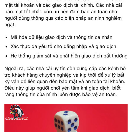
mật tài khoản và các giao dịch tài chính. Các nhà cái
bảo mật tốt nhất luôn ưu tiên đảm bảo an toàn cho
người dùng thông qua các biện pháp an ninh nghiêm
ngặt.
Mã hóa dữ liệu giao dịch và thông tin cá nhân
Xác thực đa yếu tố cho đăng nhập và giao dịch
Hệ thống giám sát và phát hiện giao dịch bất thường
Ngoài ra, các nhà cái uy tín còn cung cấp các kênh hỗ
trợ khách hàng chuyên nghiệp và kịp thời để xử lý bất
kỳ vấn đề liên quan đến bảo mật và an toàn tài khoản.
Điều này giúp người chơi yên tâm khi giao dịch, biết
rằng thông tin của mình luôn được bảo vệ an toàn.