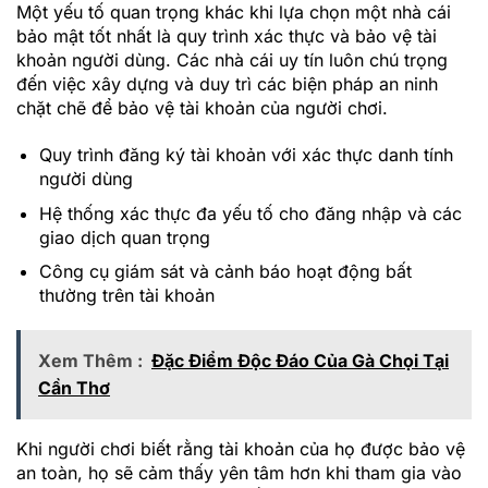
Một yếu tố quan trọng khác khi lựa chọn một nhà cái
bảo mật tốt nhất là quy trình xác thực và bảo vệ tài
khoản người dùng. Các nhà cái uy tín luôn chú trọng
đến việc xây dựng và duy trì các biện pháp an ninh
chặt chẽ để bảo vệ tài khoản của người chơi.
Quy trình đăng ký tài khoản với xác thực danh tính
người dùng
Hệ thống xác thực đa yếu tố cho đăng nhập và các
giao dịch quan trọng
Công cụ giám sát và cảnh báo hoạt động bất
thường trên tài khoản
Xem Thêm :
Đặc Điểm Độc Đáo Của Gà Chọi Tại
Cần Thơ
Khi người chơi biết rằng tài khoản của họ được bảo vệ
an toàn, họ sẽ cảm thấy yên tâm hơn khi tham gia vào