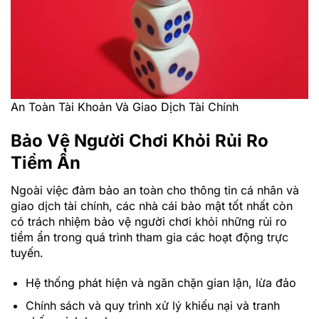
An Toàn Tài Khoản Và Giao Dịch Tài Chính
Bảo Vệ Người Chơi Khỏi Rủi Ro
Tiềm Ẩn
Ngoài việc đảm bảo an toàn cho thông tin cá nhân và
giao dịch tài chính, các nhà cái bảo mật tốt nhất còn
có trách nhiệm bảo vệ người chơi khỏi những rủi ro
tiềm ẩn trong quá trình tham gia các hoạt động trực
tuyến.
Hệ thống phát hiện và ngăn chặn gian lận, lừa đảo
Chính sách và quy trình xử lý khiếu nại và tranh