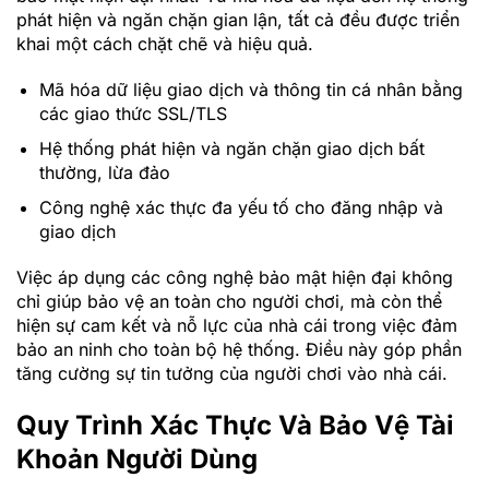
phát hiện và ngăn chặn gian lận, tất cả đều được triển
khai một cách chặt chẽ và hiệu quả.
Mã hóa dữ liệu giao dịch và thông tin cá nhân bằng
các giao thức SSL/TLS
Hệ thống phát hiện và ngăn chặn giao dịch bất
thường, lừa đảo
Công nghệ xác thực đa yếu tố cho đăng nhập và
giao dịch
Việc áp dụng các công nghệ bảo mật hiện đại không
chỉ giúp bảo vệ an toàn cho người chơi, mà còn thể
hiện sự cam kết và nỗ lực của nhà cái trong việc đảm
bảo an ninh cho toàn bộ hệ thống. Điều này góp phần
tăng cường sự tin tưởng của người chơi vào nhà cái.
Quy Trình Xác Thực Và Bảo Vệ Tài
Khoản Người Dùng