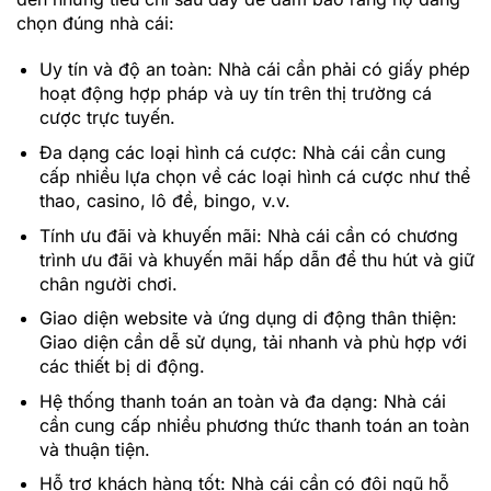
chọn đúng nhà cái:
Uy tín và độ an toàn: Nhà cái cần phải có giấy phép
hoạt động hợp pháp và uy tín trên thị trường cá
cược trực tuyến.
Đa dạng các loại hình cá cược: Nhà cái cần cung
cấp nhiều lựa chọn về các loại hình cá cược như thể
thao, casino, lô đề, bingo, v.v.
Tính ưu đãi và khuyến mãi: Nhà cái cần có chương
trình ưu đãi và khuyến mãi hấp dẫn để thu hút và giữ
chân người chơi.
Giao diện website và ứng dụng di động thân thiện:
Giao diện cần dễ sử dụng, tải nhanh và phù hợp với
các thiết bị di động.
Hệ thống thanh toán an toàn và đa dạng: Nhà cái
cần cung cấp nhiều phương thức thanh toán an toàn
và thuận tiện.
Hỗ trợ khách hàng tốt: Nhà cái cần có đội ngũ hỗ