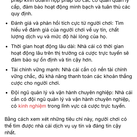
cấp, đảm bảo hoạt động minh bạch và tuân thủ các
quy định.
Đánh giá và phản hồi tích cực từ người chơi: Tìm
hiểu về đánh giá của người chơi về uy tín, chất
lượng dịch vụ và mức độ hài lòng của họ.
Thời gian hoạt động lâu dài: Nhà cái có thời gian
hoạt động lâu trên thị trường cá cược trực tuyến sẽ
đảm bảo sự ổn định và tin cậy hơn.
Tài chính vững mạnh: Nhà cái cần có nền tài chính
vững chắc, đủ khả năng thanh toán các khoản thắng
cược cho người chơi.
Đội ngũ quản lý và vận hành chuyên nghiệp: Nhà cái
cần có đội ngũ quản lý và vận hành chuyên nghiệp,
có
kinh nghiệm
trong lĩnh vực cá cược trực tuyến.
Bằng cách xem xét những tiêu chí này, người chơi có
thể tìm được nhà cái dịch vụ uy tín và đáng tin cậy
nhất.