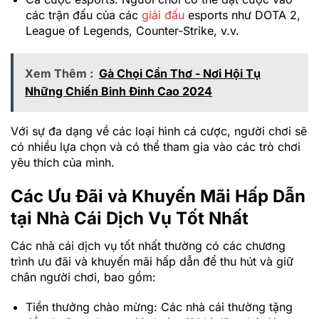
các trận đấu của các
giải đấu
esports như DOTA 2,
League of Legends, Counter-Strike, v.v.
Xem Thêm :
Gà Chọi Cần Thơ - Nơi Hội Tụ
Những Chiến Binh Đỉnh Cao 2024
Với sự đa dạng về các loại hình cá cược, người chơi sẽ
có nhiều lựa chọn và có thể tham gia vào các trò chơi
yêu thích của mình.
Các Ưu Đãi và Khuyến Mãi Hấp Dẫn
tại Nhà Cái Dịch Vụ Tốt Nhất
Các nhà cái dịch vụ tốt nhất thường có các chương
trình ưu đãi và khuyến mãi hấp dẫn để thu hút và giữ
chân người chơi, bao gồm:
Tiền thưởng chào mừng: Các nhà cái thường tặng