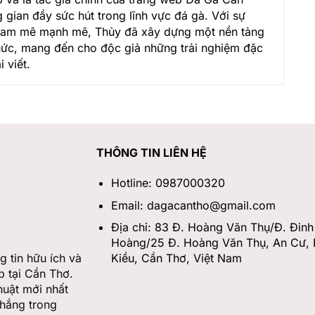
 gian đầy sức hút trong lĩnh vực đá gà. Với sự
 đam mê mạnh mẽ, Thủy đã xây dựng một nền tảng
ri thức, mang đến cho độc giả những trải nghiệm đặc
 viết.
THÔNG TIN LIÊN HỆ
Hotline:
0987000320
Email:
dagacantho@gmail.com
Địa chỉ:
83 Đ. Hoàng Văn Thụ/Đ. Đinh
Hoàng/25 Đ. Hoàng Văn Thụ, An Cư, 
 tin hữu ích và
Kiều, Cần Thơ, Việt Nam
p tại Cần Thơ.
uật mới nhất
thắng trong