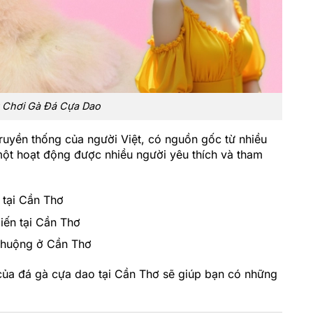
 Chơi Gà Đá Cựa Dao
ruyền thống của người Việt, có nguồn gốc từ nhiều
một hoạt động được nhiều người yêu thích và tham
 tại Cần Thơ
iến tại Cần Thơ
chuộng ở Cần Thơ
 của đá gà cựa dao tại Cần Thơ sẽ giúp bạn có những