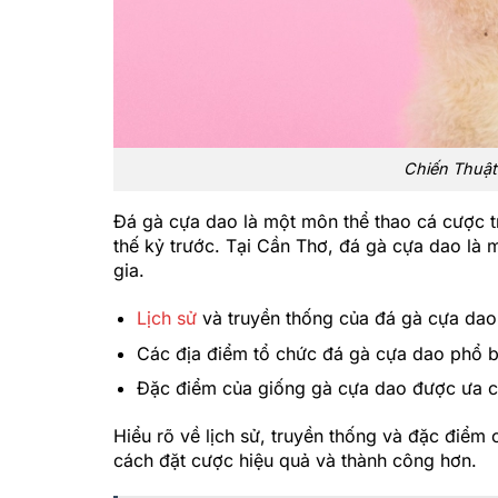
Chiến Thuật
Đá gà cựa dao là một môn thể thao cá cược t
thế kỷ trước. Tại Cần Thơ, đá gà cựa dao là 
gia.
Lịch sử
và truyền thống của đá gà cựa dao
Các địa điểm tổ chức đá gà cựa dao phổ b
Đặc điểm của giống gà cựa dao được ưa 
Hiểu rõ về lịch sử, truyền thống và đặc điểm
cách đặt cược hiệu quả và thành công hơn.