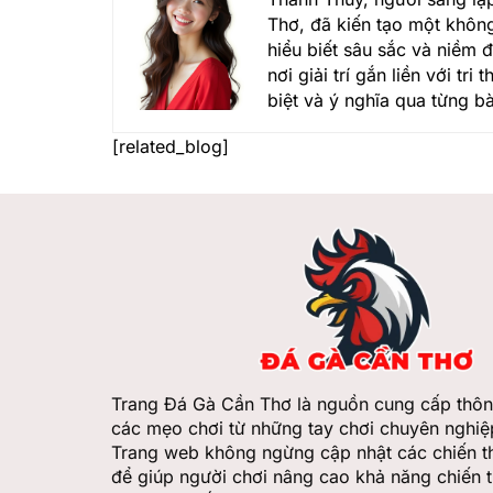
Thơ, đã kiến tạo một không
hiểu biết sâu sắc và niềm
nơi giải trí gắn liền với t
biệt và ý nghĩa qua từng bài
[related_blog]
Trang Đá Gà Cần Thơ
là nguồn cung cấp thông
các mẹo chơi từ những tay chơi chuyên nghiệ
Trang web không ngừng cập nhật các chiến th
để giúp người chơi nâng cao khả năng chiến 