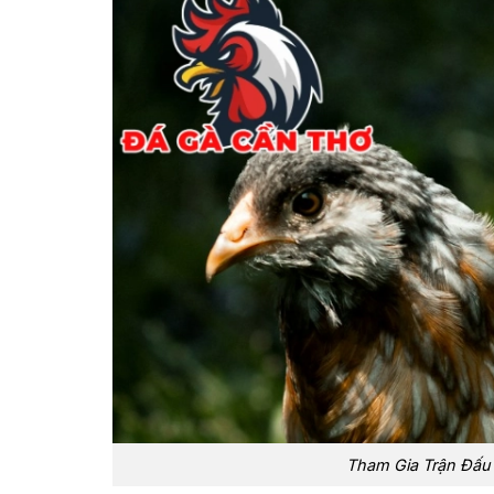
Tham Gia Trận Đấu