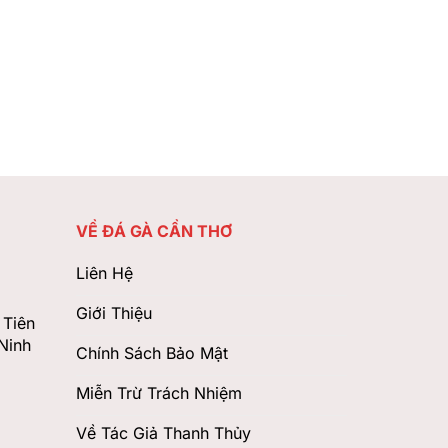
VỀ ĐÁ GÀ CẦN THƠ
Liên Hệ
Giới Thiệu
 Tiên
Ninh
Chính Sách Bảo Mật
Miễn Trừ Trách Nhiệm
Về Tác Giả Thanh Thủy