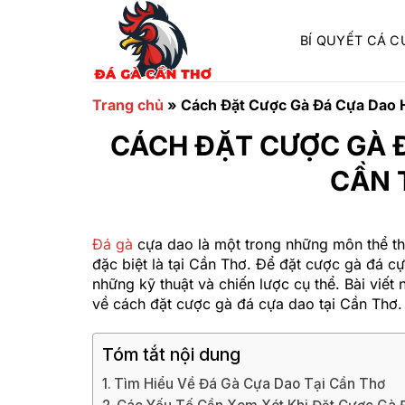
Chuyển
đến
BÍ QUYẾT CÁ 
nội
dung
Trang chủ
»
Cách Đặt Cược Gà Đá Cựa Dao 
CÁCH ĐẶT CƯỢC GÀ Đ
CẦN 
Đá gà
cựa dao là một trong những môn thể th
đặc biệt là tại Cần Thơ. Để đặt cược gà đá c
những kỹ thuật và chiến lược cụ thể. Bài viế
về cách đặt cược gà đá cựa dao tại Cần Thơ.
Tóm tắt nội dung
Tìm Hiểu Về Đá Gà Cựa Dao Tại Cần Thơ